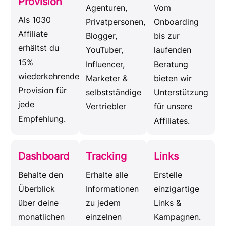
Provision
Agenturen,
Vom
Als 1030
Privatpersonen,
Onboarding
Affiliate
Blogger,
bis zur
erhältst du
YouTuber,
laufenden
15%
Influencer,
Beratung
wiederkehrende
Marketer &
bieten wir
Provision für
selbstständige
Unterstützung
jede
Vertriebler
für unsere
Empfehlung.
Affiliates.
Dashboard
Tracking
Links
Behalte den
Erhalte alle
Erstelle
Überblick
Informationen
einzigartige
über deine
zu jedem
Links &
monatlichen
einzelnen
Kampagnen.