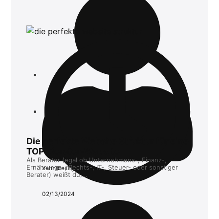
Die perfekte Website Struktur für eine
TOP-Berater-Website
Als Berater (egal ob Unternehmens-, Finanz-,
Ernährungs-, Rechts-, IT-, Steuer- oder sonstiger
zehndreißig
Berater) weißt du,…
02/13/2024