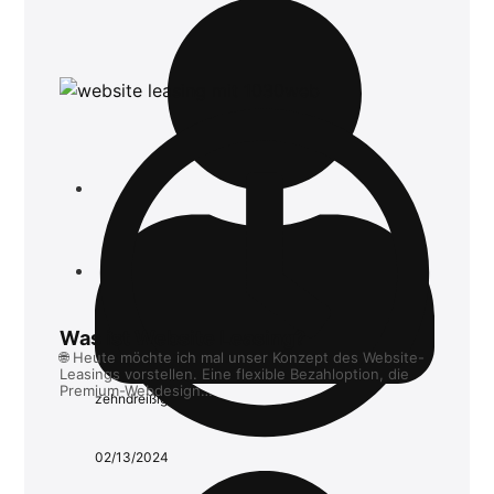
Was ist Website Leasing?
🌐 Heute möchte ich mal unser Konzept des Website-
Leasings vorstellen. Eine flexible Bezahloption, die
Premium-Webdesign…
zehndreißig
02/13/2024