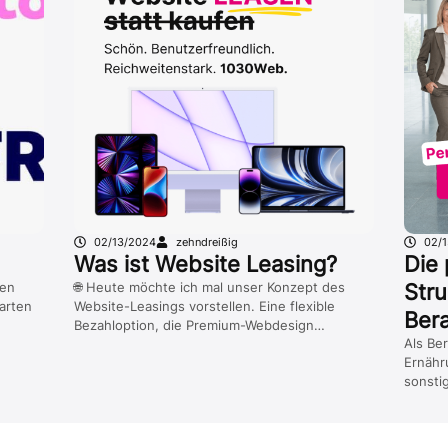
02/13/2024
zehndreißig
02/
Was ist Website Leasing?
Die 
nen
🌐 Heute möchte ich mal unser Konzept des
Stru
arten
Website-Leasings vorstellen. Eine flexible
Ber
Bezahloption, die Premium-Webdesign…
Als Be
Ernähr
sonsti