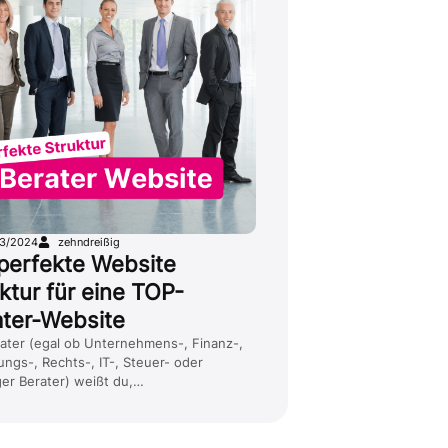
13/2024
zehndreißig
perfekte Website
ktur für eine TOP-
ater-Website
rater (egal ob Unternehmens-, Finanz-,
ungs-, Rechts-, IT-, Steuer- oder
ger Berater) weißt du,…