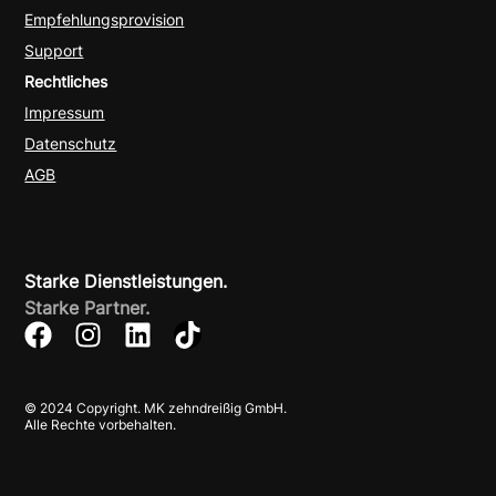
Empfehlungsprovision
Support
Rechtliches
Impressum
Datenschutz
AGB
Starke Dienstleistungen.
Starke Partner.
© 2024 Copyright. MK zehndreißig GmbH.
Alle Rechte vorbehalten.