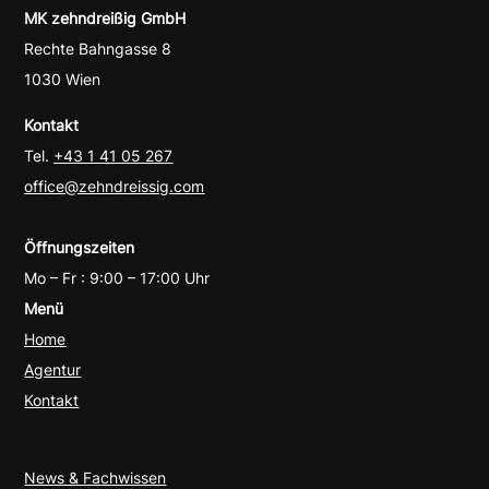
MK zehndreißig GmbH
Rechte Bahngasse 8
1030 Wien
Kontakt
Tel.
+43 1 41 05 267
office@zehndreissig.com
Öffnungszeiten
Mo – Fr : 9:00 – 17:00 Uhr
Menü
Home
Agentur
Kontakt
News & Fachwissen