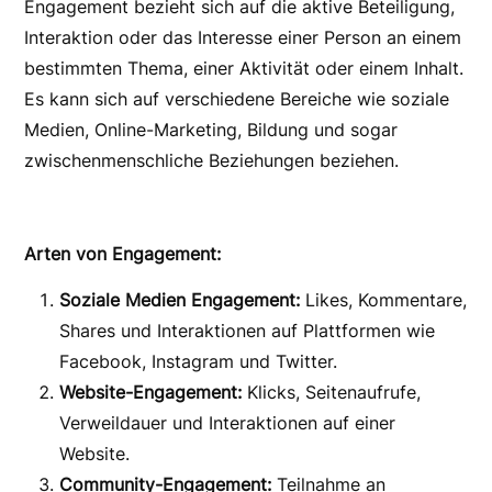
Engagement bezieht sich auf die aktive Beteiligung,
Interaktion oder das Interesse einer Person an einem
bestimmten Thema, einer Aktivität oder einem Inhalt.
Es kann sich auf verschiedene Bereiche wie soziale
Medien, Online-Marketing, Bildung und sogar
zwischenmenschliche Beziehungen beziehen.
Arten von Engagement:
Soziale Medien Engagement:
Likes, Kommentare,
Shares und Interaktionen auf Plattformen wie
Facebook, Instagram und Twitter.
Website-Engagement:
Klicks, Seitenaufrufe,
Verweildauer und Interaktionen auf einer
Website.
Community-Engagement:
Teilnahme an