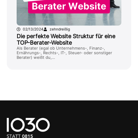
02/13/2024
zehndreißig
Die perfekte Website Struktur für eine
TOP-Berater-Website
Als Berater (egal ob Unternehmens-, Finanz-,
Ernährungs-, Rechts-, IT-, Steuer- oder sonstiger
Berater) weißt du,…