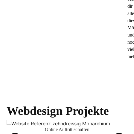
dir
alle
die
Mög
un
no
vie
meh
Webdesign Projekte
Online Auftritt schaffen