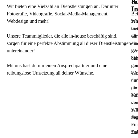
&
Fe
Wir bieten eine Vielzahl an Dienstleistungen an. Darunter
In
Fotografie, Videografie, Social-Media-Management,
Bei
Webdesign und mehr!
Wi
zeh
bie
sin
Unsere Teammitglieder, die alle in-house beschäftig sind,
dir
wir
sorgen für eine perfekte Abstimmung all dieser Dienstleistungen
ein
dir
untereinander!
Web
ger
die
beh
Mit uns hast du nur einen Ansprechpartner und eine
gar
dei
reibungslose Umsetzung all deiner Wünsche.
ein
Web
un
dur
per
die
auf
Ve
dei
vo
Wü
zah
abg
fas
ist.
Fun
Da
zu