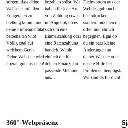
sorgen, dass deine
bezahlen sollst. Wir
Fachwörtern aus der
Webseite auf allen
haben für jede Art
Webdesignbranche
Endgeräten zu
von Zahlung etwas
beeindrucken,
Geltung kommt und
im Angebot, ob es
sondern möchten dir
deine Firmenidentität
sich um eine
offen und ehrlich
beibehalten wird.
Einmalzahlung oder
begegnen. Egal ob
Völlig egal auf
eine Ratenzahlung
du ein paar kleine
welchem Gerät.
handelt. Wähle
Änderungen an
Deine Webseite wird
einfach die für
deiner Website oder
überall gut aussehen!
deinen Finanzplan
unsere Hilfe bei
passende Methode
Problemen benötigst.
aus.
Wir sind da für dich!
360°-Webpräsenz
Si
S