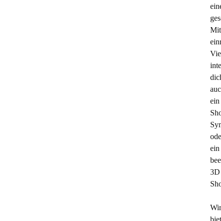
ein
ges
Mit
ein
Vie
inte
dic
au
ein
Sh
Sy
ode
ein
bee
3D
Sh
Wi
bie